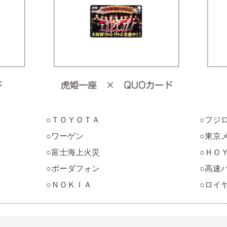
○ＴＯＹＯＴＡ
○フジ
○ワーゲン
○東京
○富士海上火災
○ＨＯ
○ボーダフォン
○高速
○ＮＯＫＩＡ
○ロイ