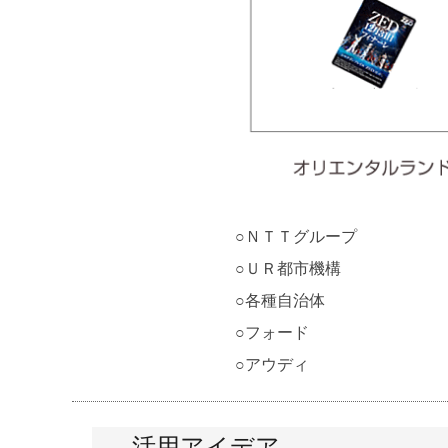
○ＮＴＴグループ
○ＵＲ都市機構
○各種自治体
○フォード
○アウディ
活用アイデア