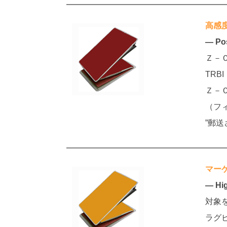
高感
― Pos
Ｚ－
TRB
Ｚ－
（フ
”郵
マー
― Hig
対象
ラグ