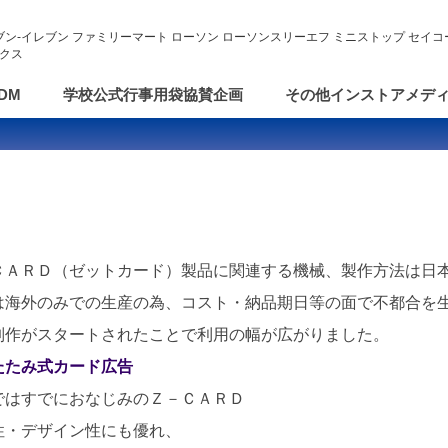
ブン-イレブン ファミリーマート ローソン ローソンスリーエフ ミニストップ セイコ
クス
aDM
学校公式行事用袋協賛企画
その他インストアメデ
ＣＡＲＤ（ゼットカード）製品に関連する機械、製作方法は日
は海外のみでの生産の為、コスト・納品期日等の面で不都合を
制作がスタートされたことで利用の幅が広がりました。
たたみ式カード広告
ではすでにおなじみのＺ－ＣＡＲＤ
性・デザイン性にも優れ、