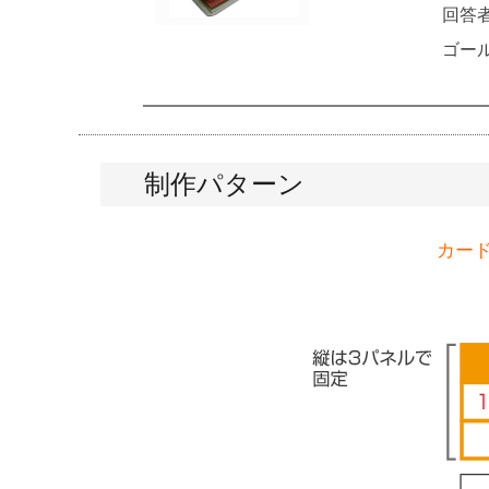
回答
ゴー
制作パターン
カー