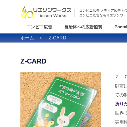
コンビニ広告 メディア広告 セ
コンビニ広告ならリエゾンワー
コンビニ広告
自治体への広告協賛
Pont
ホーム
＞ Z-CARD
Z-CARD
Ｚ－
以前
ての
折り
世界
実用