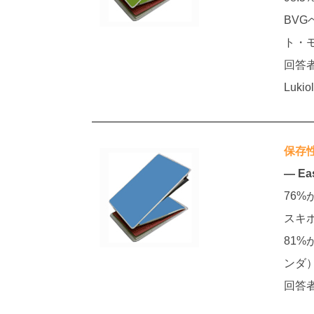
BV
ト・
回答
Luki
保存
― Ea
76
スキ
81
ンダ
回答