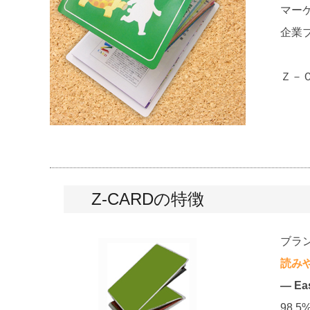
マー
企業
Ｚ－
Z-CARDの特徴
ブラ
読み
― Ea
98