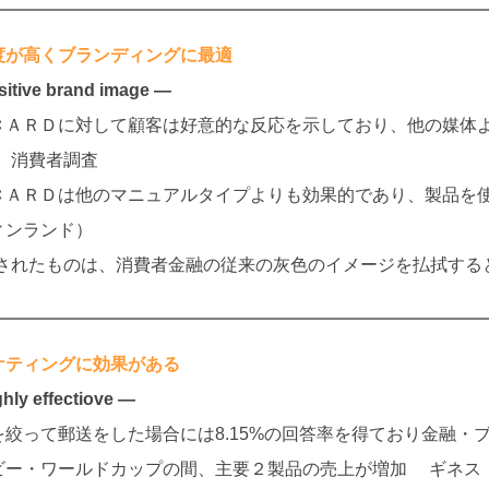
度が高くブランディングに最適
itive brand image ―
ＣＡＲＤに対して顧客は好意的な反応を示しており、他の媒体
I 消費者調査
ＣＡＲＤは他のマニュアルタイプよりも効果的であり、製品を使
ィンランド）
送されたものは、消費者金融の従来の灰色のイメージを払拭すると
ケティングに効果がある
hly effectiove ―
を絞って郵送をした場合には8.15%の回答率を得ており金融・ブ
ビー・ワールドカップの間、主要２製品の売上が増加 ギネス