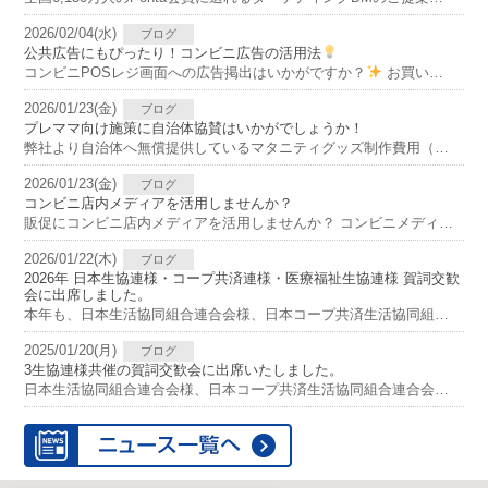
2026/02/04(水)
ブログ
公共広告にもぴったり！コンビニ広告の活用法
コンビニPOSレジ画面への広告掲出はいかがですか？
お買い物をするお客さまの目に触れられる機会が多く、 レジに並んでいる方にも効果的に訴求できるので、高い広告効果が期待できます
2026/01/23(金)
ブログ
プレママ向け施策に自治体協賛はいかがでしょうか！
弊社より自治体へ無償提供しているマタニティグッズ制作費用（母子健康手帳カバー、マタニティストラップ、資料持ち帰り用手提げ袋）に、 協賛いただくことで、グッズと広告チラシを同梱いただけます
2026/01/23(金)
ブログ
コンビニ店内メディアを活用しませんか？
販促にコンビニ店内メディアを活用しませんか？ コンビニメディアは、老若男女・偏らない年齢へバランス良くリーチできる新しいマスリーチメディアです
2026/01/22(木)
ブログ
2026年 日本生協連様・コープ共済連様・医療福祉生協連様 賀詞交歓
会に出席しました。
本年も、日本生活協同組合連合会様、日本コープ共済生活協同組合連合会様、日本医療福祉生活協同組合連合会様の共催による、 賀詞交歓会に出席いたしました。
2025/01/20(月)
ブログ
3生協連様共催の賀詞交歓会に出席いたしました。
日本生活協同組合連合会様、日本コープ共済生活協同組合連合会様、日本医療福祉生活協同組合連合会様の共催による、 賀詞交歓会に出席いたしました。