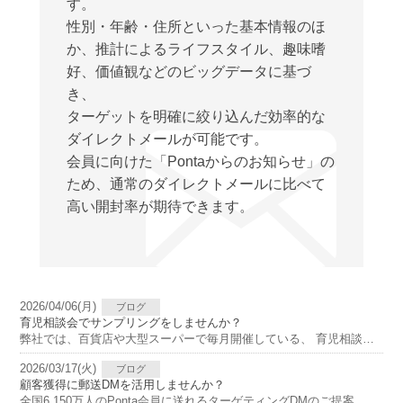
す。
性別・年齢・住所といった基本情報のほ
か、推計によるライフスタイル、趣味嗜
好、価値観などのビッグデータに基づ
き、
ターゲットを明確に絞り込んだ効率的な
ダイレクトメールが可能です。
会員に向けた「Pontaからのお知らせ」の
ため、通常のダイレクトメールに比べて
高い開封率が期待できます。
2026/04/06(月)
ブログ
育児相談会でサンプリングをしませんか？
弊社では、百貨店や大型スーパーで毎月開催している、 育児相談会でママ向けのサンプリング企画を行っております。 ママパパやお子さんに関連のある広告内容とサンプリンググッズを同梱し、 保健師より手渡しをする企画です。 エリア […]
2026/03/17(火)
ブログ
顧客獲得に郵送DMを活用しませんか？
全国6,150万人のPonta会員に送れるターゲティングDMのご提案です
ハ