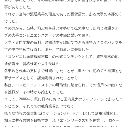
事がありました。
それが、当時の流通業界の頂点であった百貨店の、ある大手の本部の方
でした。
その方から、当時、飛ぶ鳥を落とす勢いで拡大中だった同じ流通グルー
プの大手コンビニエンスストアの本部に繋いで頂き、
大学・専門学校の資料、願書請求が纏めてできる無料カタログパンフを
世の中で初めて設置し、また、当時新たに登場した
「コンビニ店頭情報端末機」の公式コンテンツとして、資料請求の他、
通信講座、資格検定や大学受験の、
各申込と代金の支払まで可能にしたことが、世の中に初めての画期的な
新サービスとして、認知定着されたことから、
私は、コンビニエンスストアの可能性に魅せられ、その活用への飽くな
き挑戦が、その時から始まりました。
そして、2006年。既に日本における国内最大のライフラインであったコ
ンビニを、それまでの教育業界だけでなく、
様々な情報の発信拠点(ロケーションパートナー)として活用活性化し、
相互に共存共栄を目指す為、現リエゾンワークス社を創業し、 ロケー